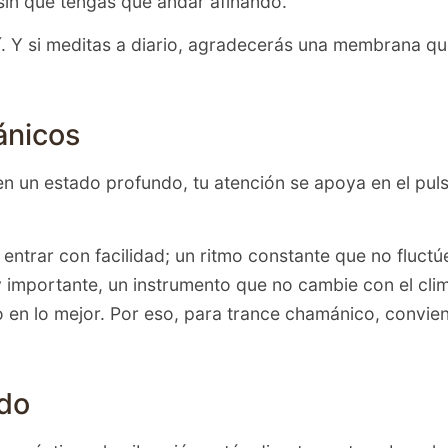
sin que tengas que andar afinando.
 Y si meditas a diario, agradecerás una membrana que
ánicos
en un estado profundo, tu atención se apoya en el pul
entrar con facilidad; un ritmo constante que no fluct
y importante, un instrumento que no cambie con el cl
to en lo mejor. Por eso, para trance chamánico, convi
ido